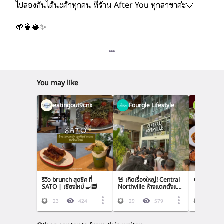
ไปลองกันได้นะค้าทุกคน ที่ร้าน After You ทุกสาขาค่ะ🤎
🌱🍵🥥✨
You may like
eatingout9cnx
Fourgle Lifestyle
Bonita
รีวิว brunch สุดชิค ที่ 
🚨 เกิดเรื่องใหญ่! Central 
ChonSons •
SATO | เชียงใหม่ 🍳🥓
Northville ห้างแตกตั้งแต่
วันแรก! 👀 มาดูกันว่าเกิด
อะไรขึ้น ทำไมคนแน่นขนาดนี้
23
424
29
579
22