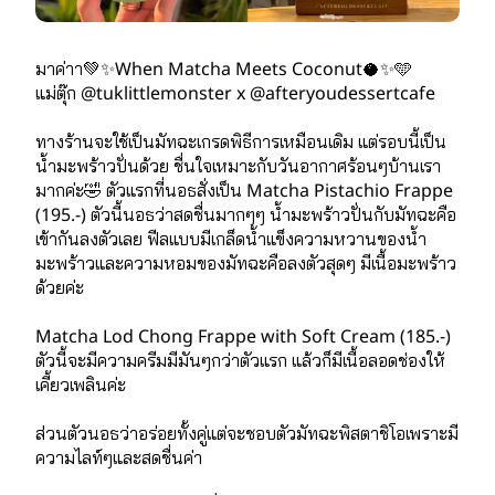
มาค่าา💚✨When Matcha Meets Coconut🥥✨🩵
แม่ตุ๊ก @tuklittlemonster x @afteryoudessertcafe 
ทางร้านจะใช้เป็นมัทฉะเกรดพิธีการเหมือนเดิม แต่รอบนี้เป็น
น้ำมะพร้าวปั่นด้วย ชื่นใจเหมาะกับวันอากาศร้อนๆบ้านเรา
มากค่ะ🤣 ตัวแรกที่นอธสั่งเป็น Matcha Pistachio Frappe 
(195.-) ตัวนี้นอธว่าสดชื่นมากๆๆ น้ำมะพร้าวปั่นกับมัทฉะคือ
เข้ากันลงตัวเลย ฟีลแบบมีเกล็ดน้ำแข็งความหวานของน้ำ
มะพร้าวและความหอมของมัทฉะคือลงตัวสุดๆ มีเนื้อมะพร้าว
ด้วยค่ะ
Matcha Lod Chong Frappe with Soft Cream (185.-) 
ตัวนี้จะมีความครีมมีมันๆกว่าตัวแรก แล้วก็มีเนื้อลอดช่องให้
เคี้ยวเพลินค่ะ 
ส่วนตัวนอธว่าอร่อยทั้งคู่แต่จะชอบตัวมัทฉะพิสตาชิโอเพราะมี
ความไลท์ๆและสดชื่นค่า 