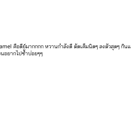
 caramel คือดีย์มากกกก หวานกำลังดี ตัดเค็มนิดๆ ลงตัวสุดๆ กิ
ยจนอยากไปซ้ำบ่อยๆๆ