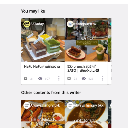
You may like
EATaday
eatingout9cnx
Fourgle
HaFu HaFu คาเฟ่ทรงวาด
รีวิว brunch สุดชิค ที่ 
🚨 เกิดเรื่อง
SATO | เชียงใหม่ 🍳🥓
Northville 
วันแรก! 👀 มา
อะไรขึ้น ทำไ
31
607
24
426
29
Other contents from this writer
Always hangry bkk
Always hangry bkk
Always