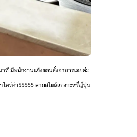
ที มีพนักงานแจ้งตอนสั่งอาหารเลยค่ะ
่าไหร่ค่า55555 ตามสไตล์แกงกะหรี่ญี่ปุ่น