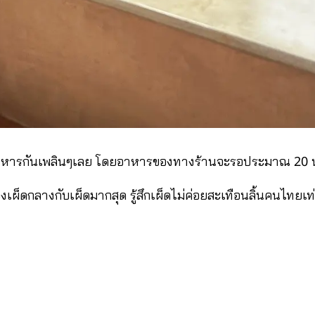
นอาหารกันเพลินๆเลย โดยอาหารของทางร้านจะรอประมาณ 20 นา
องเผ็ดกลางกับเผ็ดมากสุด รู้สึกเผ็ดไม่ค่อยสะเทือนลิ้นคนไทยเท