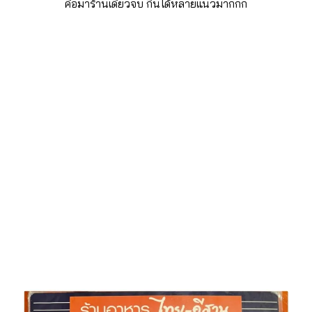
คือมาร้านเดียวจบ กินได้หลายแนวมากกก