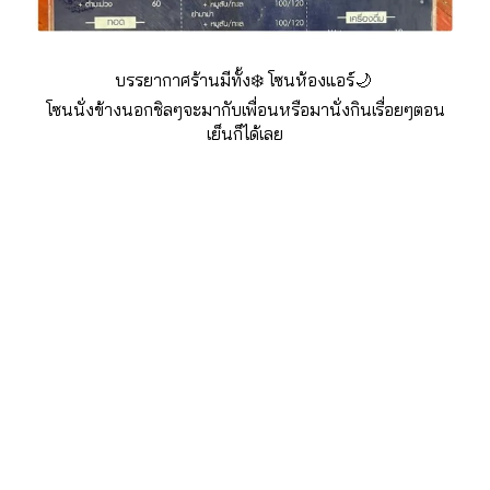
บรรยากาศร้านมีทั้ง❄️ โซนห้องแอร์🌙 
โซนนั่งข้างนอกชิลๆจะมากับเพื่อนหรือมานั่งกินเรื่อยๆตอน
เย็นก็ได้เลย