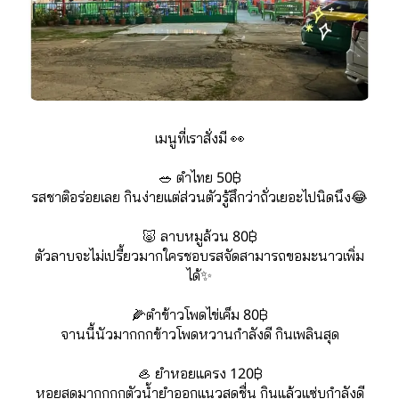
เมนูที่เราสั่งมี 👀
🥗 ตำไทย 50฿
รสชาติอร่อยเลย กินง่ายแต่ส่วนตัวรู้สึกว่าถั่วเยอะไปนิดนึง😂
🐷 
ลาบหมูล้วน 80฿
ตัวลาบจะไม่เปรี้ยวมากใครชอบรสจัดสามารถขอมะนาวเพิ่ม
ได้✨
🌽
ตำข้าวโพดไข่เค็ม 80฿
จานนี้นัวมากกกข้าวโพดหวานกำลังดี กินเพลินสุด
🦪 ยำหอยแครง 120฿
หอยสดมากกกกตัวน้ำยำออกแนวสดชื่น กินแล้วแซ่บกำลังดี