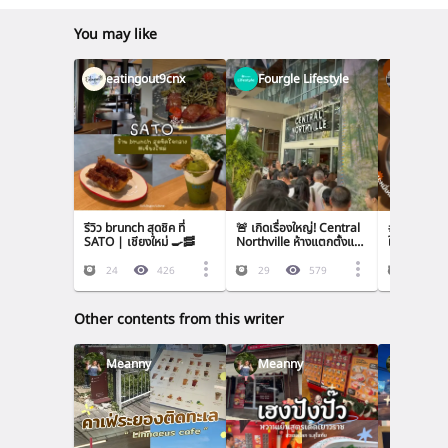
You may like
eatingout9cnx
Fourgle Lifestyle
boboa
รีวิว brunch สุดชิค ที่ 
🚨 เกิดเรื่องใหญ่! Central 
#บะหมี่มันปู ฉ
SATO | เชียงใหม่ 🍳🥓
Northville ห้างแตกตั้งแต่
ในไทยแล้ว!
วันแรก! 👀 มาดูกันว่าเกิด
อะไรขึ้น ทำไมคนแน่นขนาดนี้
24
426
29
579
26
Other contents from this writer
Meanny
Meanny
Meann