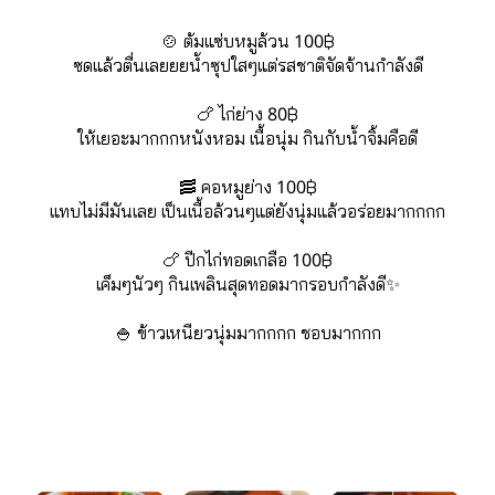
🍲 ต้มแซ่บหมูล้วน 100฿
ซดแล้วตื่นเลยยยน้ำซุปใสๆแต่รสชาติจัดจ้านกำลังดี
🍗 ไก่ย่าง 80฿
ให้เยอะมากกกหนังหอม เนื้อนุ่ม กินกับน้ำจิ้มคือดี
🥓 คอหมูย่าง 100฿
แทบไม่มีมันเลย เป็นเนื้อล้วนๆแต่ยังนุ่มแล้วอร่อยมากกกก
🍗 ปีกไก่ทอดเกลือ 100฿
เค็มๆนัวๆ กินเพลินสุดทอดมากรอบกำลังดี✨
🍚 ข้าวเหนียวนุ่มมากกกก ชอบมากกก