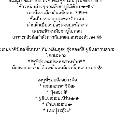
ที่เมนูเยอะมากกก ทั้งซาซิมิ ซูชิ เทมปุระ ของย่าง ยำ 
ข้าวหน้าต่างๆ รวมถึงชาบูก็มีด้วย 🍣🥩🍤
รอบนี้เราเลือกกินแพ็กเกจ 799++
 ซึ่งเป็นราคาสูงสุดของร้านเลย
 ส่วนตัวเป็นสายแซลมอนหนักมาก
 เลยขอข้ามหม้อชาบูไปก่อน 
เพราะกลัวตัดกำลังการกินแซลมอนของตัวเอง 😂
มอนซาซิมิสด ชิ้นหนา กินเพลินสุดๆ กุ้งดองก็ดี ซูชิหลากหลายม
โดยเฉพาะ 
**ซูชิกุ้งเทมปุระห่อสาหร่าย** 
คืออร่อยมากกก กินเพลินจนต้องเบิ้ลหลายรอบ 🌟
เมนูที่ชอบอีกอย่างคือ
* แซลมอนซาซิมิ🍣
* กุ้งดอง🦞
* ซูชิแซลมอนเบิร์น🍣🔥
* ยำแซลมอน🍣
* เทมปุระกุ้ง🍤