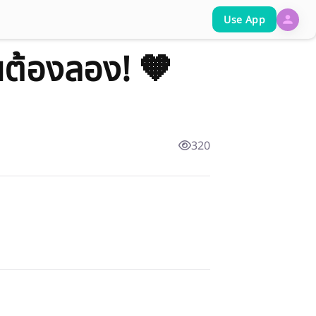
Use App
อนต้องลอง! 🧡
320