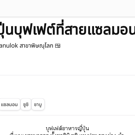
ปุ่นบุฟเฟต์ที่สายแซลม
sanulok สาขาพิษณุโลก 🍱
แซลมอน
ซูชิ
ชาบู
บุฟเฟต์อาหารญี่ปุ่น