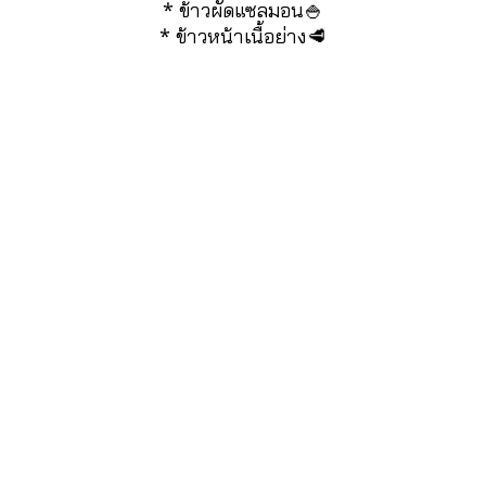
* ข้าวผัดแซลมอน🍚
* ข้าวหน้าเนื้อย่าง🥩